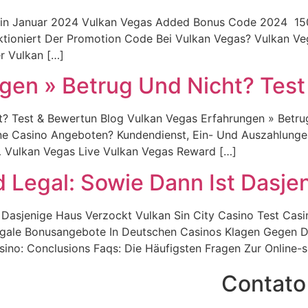
n Januar 2024 Vulkan Vegas Added Bonus Code 2024 ️ 150
tioniert Der Promotion Code Bei Vulkan Vegas? Vulkan Ve
r Vulkan […]
gen » Betrug Und Nicht? Test
? Test & Bewertun Blog Vulkan Vegas Erfahrungen » Betrug
ne Casino Angeboten? Kundendienst, Ein- Und Auszahlungen
… Vulkan Vegas Live Vulkan Vegas Reward […]
d Legal: Sowie Dann Ist Dasj
st Dasjenige Haus Verzockt Vulkan Sin City Casino Test C
ale Bonusangebote In Deutschen Casinos Klagen Gegen Die 
sino: Conclusions Faqs: Die Häufigsten Fragen Zur Online-
Contato