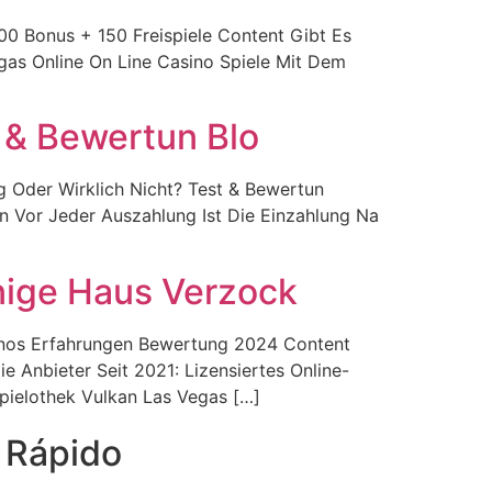
0 Bonus + 150 Freispiele Content Gibt Es
gas Online On Line Casino Spiele Mit Dem
 & Bewertun Blo
 Oder Wirklich Nicht? Test & Bewertun
 Vor Jeder Auszahlung Ist Die Einzahlung Na
enige Haus Verzock
asinos Erfahrungen Bewertung 2024 Content
Anbieter Seit 2021: Lizensiertes Online-
spielothek Vulkan Las Vegas […]
 Rápido