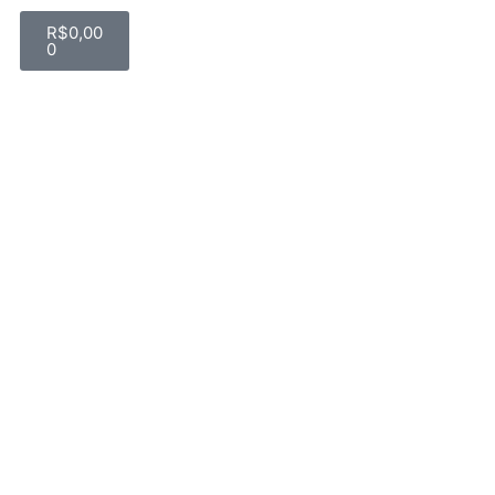
R$
0,00
0