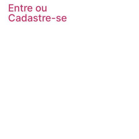
Entre ou
Cadastre-se