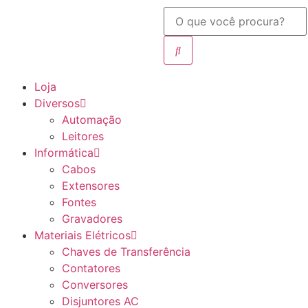
Loja
Diversos
Automação
Leitores
Informática
Cabos
Extensores
Fontes
Gravadores
Materiais Elétricos
Chaves de Transferência
Contatores
Conversores
Disjuntores AC