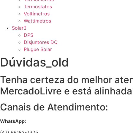
Termostatos
Voltímetros
Wattimetros
Solar
DPS
Disjuntores DC
Plugue Solar
Dúvidas_old
Tenha certeza do melhor ate
MercadoLivre e está alinhada
Canais de Atendimento:
WhatsApp:
(47) 99182-2325