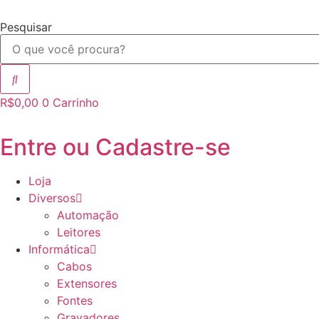
Ir
para
Pesquisar
o
conteúdo
R$
0,00
0
Carrinho
Entre ou Cadastre-se
Loja
Diversos
Automação
Leitores
Informática
Cabos
Extensores
Fontes
Gravadores