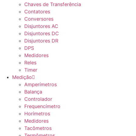
Chaves de Transferência
Contatores
Conversores
Disjuntores AC
Disjuntores DC
Disjuntores DR
DPS
Medidores
Reles
Timer
Medição
Amperímetros
Balança
Controlador
Frequencímetro
Horímetros
Medidores
Tacômetros
Termômetros