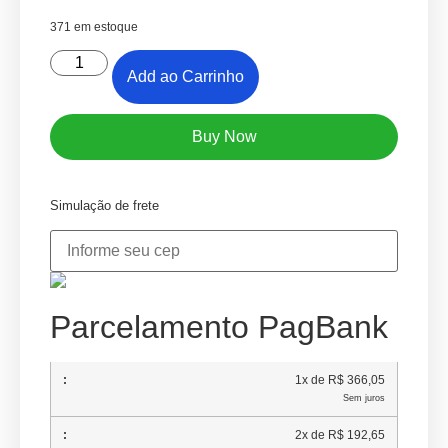
371 em estoque
Add ao Carrinho
Buy Now
Simulação de frete
Parcelamento PagBank
1x de R$ 366,05
Sem juros
2x de R$ 192,65