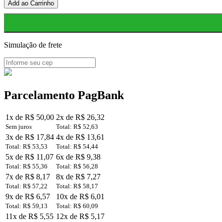
Manipulador
Add ao Carrinho
Joystick
2
Posições
Retorno
Automático
Simulação de frete
quantidade
Parcelamento PagBank
1x de R$ 50,00
2x de R$ 26,32
Sem juros
Total: R$ 52,63
3x de R$ 17,84
4x de R$ 13,61
Total: R$ 53,53
Total: R$ 54,44
5x de R$ 11,07
6x de R$ 9,38
Total: R$ 55,36
Total: R$ 56,28
7x de R$ 8,17
8x de R$ 7,27
Total: R$ 57,22
Total: R$ 58,17
9x de R$ 6,57
10x de R$ 6,01
Total: R$ 59,13
Total: R$ 60,09
11x de R$ 5,55
12x de R$ 5,17