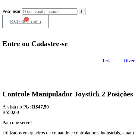
Ir
para
Pesquisar
o
0
conteúdo
R$
0,00
Carrinho
Entre ou Cadastre-se
Loja
Diver
Controle Manipulador Joystick 2 Posições
À vista no Pix:
R$
47,50
R$
50,00
Para que serve?
Utilizados em quadros de comando e controladores industriais, atua