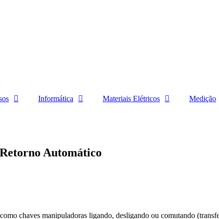
sos
Informática
Materiais Elétricos
Medição
 Retorno Automático
m como chaves manipuladoras ligando, desligando ou comutando (transf