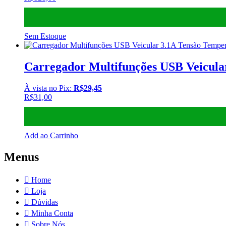
Sem Estoque
Carregador Multifunções USB Veicula
À vista no Pix:
R$
29,45
R$
31,00
Add ao Carrinho
Menus
Home
Loja
Dúvidas
Minha Conta
Sobre Nós