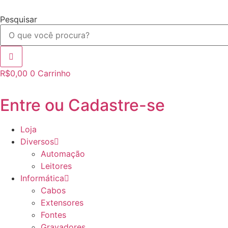
Ir
para
Pesquisar
o
conteúdo
R$
0,00
0
Carrinho
Entre ou Cadastre-se
Loja
Diversos
Automação
Leitores
Informática
Cabos
Extensores
Fontes
Gravadores