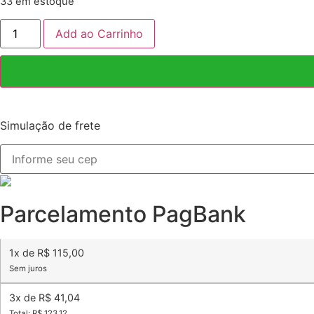
33 em estoque
Dps
Add ao Carrinho
Dispositivo
Protetor
De
Surtos
Trifasico
40ka
quantidade
Simulação de frete
Parcelamento PagBank
1x de R$ 115,00
Sem juros
3x de R$ 41,04
Total: R$ 123,12