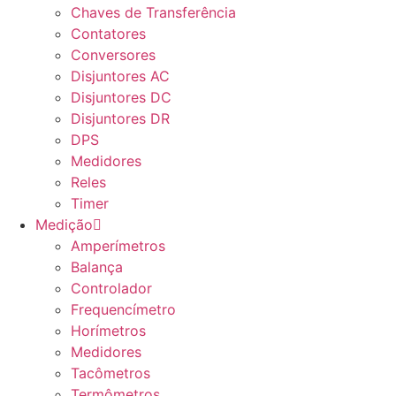
Chaves de Transferência
Contatores
Conversores
Disjuntores AC
Disjuntores DC
Disjuntores DR
DPS
Medidores
Reles
Timer
Medição
Amperímetros
Balança
Controlador
Frequencímetro
Horímetros
Medidores
Tacômetros
Termômetros