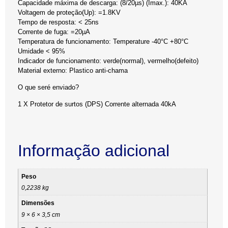
Capacidade máxima de descarga: (8/20µs) (Imax.): 40KA
Voltagem de proteção(Up): =1.8KV
Tempo de resposta: < 25ns
Corrente de fuga: =20µA
Temperatura de funcionamento: Temperature -40°C +80°C
Umidade < 95%
Indicador de funcionamento: verde(normal), vermelho(defeito)
Material externo: Plastico anti-chama
O que seré enviado?
1 X Protetor de surtos (DPS) Corrente alternada 40kA
Informação adicional
Peso
0,2238 kg
Dimensões
9 × 6 × 3,5 cm