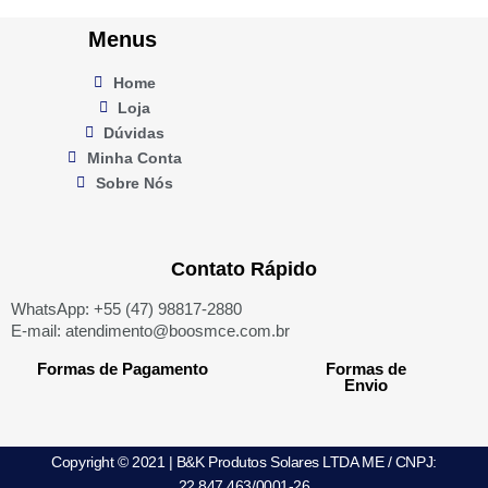
Menus
Home
Loja
Dúvidas
Minha Conta
Sobre Nós
Contato Rápido
WhatsApp: +55 (47) 98817-2880
E-mail: atendimento@boosmce.com.br
Formas de Pagamento
Formas de
Envio
Copyright © 2021 | B&K Produtos Solares LTDA ME / CNPJ:
22.847.463/0001-26