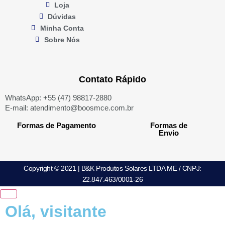
Loja
Dúvidas
Minha Conta
Sobre Nós
Contato Rápido
WhatsApp: +55 (47) 98817-2880
E-mail: atendimento@boosmce.com.br
Formas de Pagamento
Formas de
Envio
Copyright © 2021 | B&K Produtos Solares LTDA ME / CNPJ:
22.847.463/0001-26
Olá, visitante