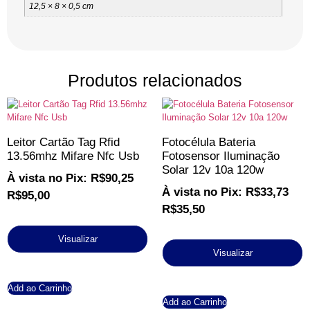
12,5 × 8 × 0,5 cm
Produtos relacionados
Leitor Cartão Tag Rfid
Fotocélula Bateria
13.56mhz Mifare Nfc Usb
Fotosensor Iluminação
Solar 12v 10a 120w
À vista no Pix:
R$
90,25
À vista no Pix:
R$
33,73
R$
95,00
R$
35,50
Visualizar
Visualizar
Add ao Carrinho
Add ao Carrinho