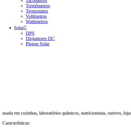
Tacômetros
Termômetros
Termostatos
Voltímetros
Wattimetros
Solar
DPS
Disjuntores DC
Plugue Solar
usada em cozinhas, laboratórios químicos, nutricionistas, ourives, lojas
Características: