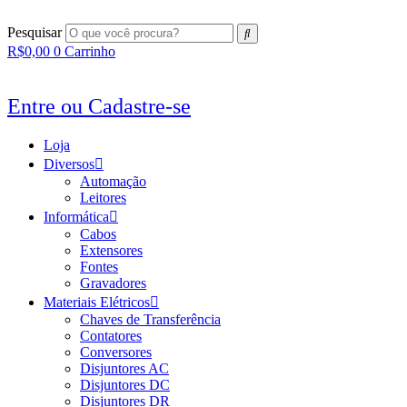
Ir
para
Pesquisar
o
R$
0,00
0
Carrinho
conteúdo
Entre ou Cadastre-se
Loja
Diversos
Automação
Leitores
Informática
Cabos
Extensores
Fontes
Gravadores
Materiais Elétricos
Chaves de Transferência
Contatores
Conversores
Disjuntores AC
Disjuntores DC
Disjuntores DR