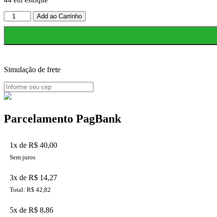
Mini
Add ao Carrinho
Balança
Digital
Lcd
De
Bolso
0,01g
Simulação de frete
200g
Alta
Precisão
quantidade
Parcelamento PagBank
1x de R$ 40,00
Sem juros
3x de R$ 14,27
Total: R$ 42,82
5x de R$ 8,86