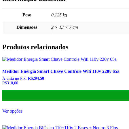
Peso
0,125 kg
Dimensões
2 × 13 × 7 cm
Produtos relacionados
Medidor Energia Smart Chave Controle Wifi 110v 220v 65a
À vista no Pix:
R$
294,50
R$
310,00
Este
Ver opções
produto
tem
várias
variantes.