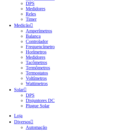
DPS
Medidores
Reles
Timer
Medição
Amperímetros
Balança
Controlador
Frequencímetro
Horímetros
Medidores
Tacômetros
Termômetros
Termostatos
Voltímetros
Wattimetros
Solar
DPS
Disjuntores DC
Plugue Solar
Loja
Diversos
Automação