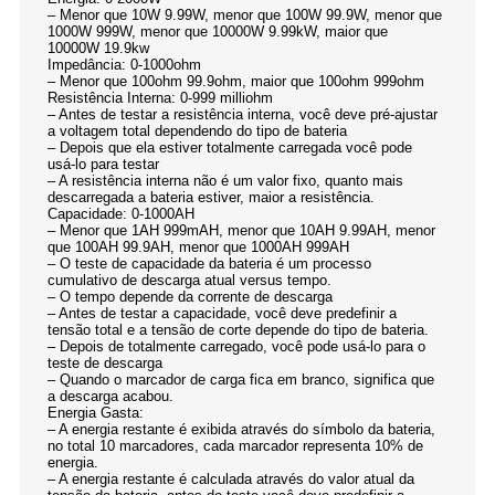
– Menor que 10W 9.99W, menor que 100W 99.9W, menor que
1000W 999W, menor que 10000W 9.99kW, maior que
10000W 19.9kw
Impedância: 0-1000ohm
– Menor que 100ohm 99.9ohm, maior que 100ohm 999ohm
Resistência Interna: 0-999 milliohm
– Antes de testar a resistência interna, você deve pré-ajustar
a voltagem total dependendo do tipo de bateria
– Depois que ela estiver totalmente carregada você pode
usá-lo para testar
– A resistência interna não é um valor fixo, quanto mais
descarregada a bateria estiver, maior a resistência.
Capacidade: 0-1000AH
– Menor que 1AH 999mAH, menor que 10AH 9.99AH, menor
que 100AH 99.9AH, menor que 1000AH 999AH
– O teste de capacidade da bateria é um processo
cumulativo de descarga atual versus tempo.
– O tempo depende da corrente de descarga
– Antes de testar a capacidade, você deve predefinir a
tensão total e a tensão de corte depende do tipo de bateria.
– Depois de totalmente carregado, você pode usá-lo para o
teste de descarga
– Quando o marcador de carga fica em branco, significa que
a descarga acabou.
Energia Gasta:
– A energia restante é exibida através do símbolo da bateria,
no total 10 marcadores, cada marcador representa 10% de
energia.
– A energia restante é calculada através do valor atual da