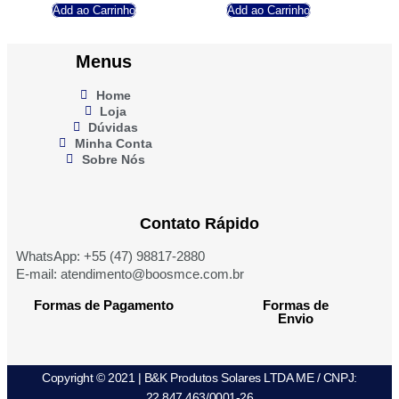
Add ao Carrinho
Add ao Carrinho
Menus
Home
Loja
Dúvidas
Minha Conta
Sobre Nós
Contato Rápido
WhatsApp: +55 (47) 98817-2880
E-mail: atendimento@boosmce.com.br
Formas de Pagamento
Formas de
Envio
Copyright © 2021 | B&K Produtos Solares LTDA ME / CNPJ:
22.847.463/0001-26