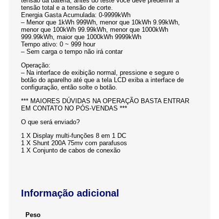
tensão da bateria, antes do teste você deve predefinir a
tensão total e a tensão de corte.
Energia Gasta Acumulada: 0-9999kWh
– Menor que 1kWh 999Wh, menor que 10kWh 9.99kWh,
menor que 100kWh 99.99kWh, menor que 1000kWh
999.99kWh, maior que 1000kWh 9999kWh
Tempo ativo: 0 ~ 999 hour
– Sem carga o tempo não irá contar
Operação:
– Na interface de exibição normal, pressione e segure o
botão do aparelho até que a tela LCD exiba a interface de
configuração, então solte o botão.
*** MAIORES DÚVIDAS NA OPERAÇÃO BASTA ENTRAR
EM CONTATO NO PÓS-VENDAS ***
O que será enviado?
1 X Display multi-funções 8 em 1 DC
1 X Shunt 200A 75mv com parafusos
1 X Conjunto de cabos de conexão
Informação adicional
Peso