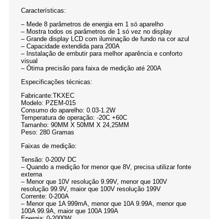
Características:
– Mede 8 parâmetros de energia em 1 só aparelho
– Mostra todos os parâmetros de 1 só vez no display
– Grande display LCD com iluminação de fundo na cor azul
– Capacidade extendida para 200A
– Instalação de embutir para melhor aparência e conforto
visual
– Ótima precisão para faixa de medição até 200A
Especificações técnicas:
Fabricante:TKXEC
Modelo: PZEM-015
Consumo do aparelho: 0.03-1.2W
Temperatura de operação: -20C +60C
Tamanho: 90MM X 50MM X 24,25MM
Peso: 280 Gramas
Faixas de medição:
Tensão: 0-200V DC
– Quando a medição for menor que 8V, precisa utilizar fonte
externa
– Menor que 10V resolução 9.99V, menor que 100V
resolução 99.9V, maior que 100V resolução 199V
Corrente: 0-200A
– Menor que 1A 999mA, menor que 10A 9.99A, menor que
100A 99.9A, maior que 100A 199A
Energia: 0-2000W