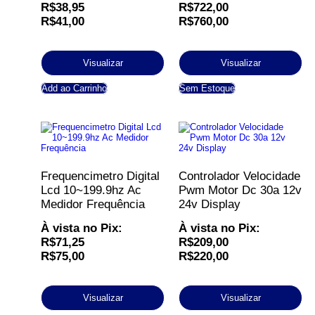
R$
38,95
R$
722,00
R$
41,00
R$
760,00
Visualizar
Visualizar
Add ao Carrinho
Sem Estoque
Frequencimetro Digital
Controlador Velocidade
Lcd 10~199.9hz Ac
Pwm Motor Dc 30a 12v
Medidor Frequência
24v Display
À vista no Pix:
À vista no Pix:
R$
71,25
R$
209,00
R$
75,00
R$
220,00
Visualizar
Visualizar