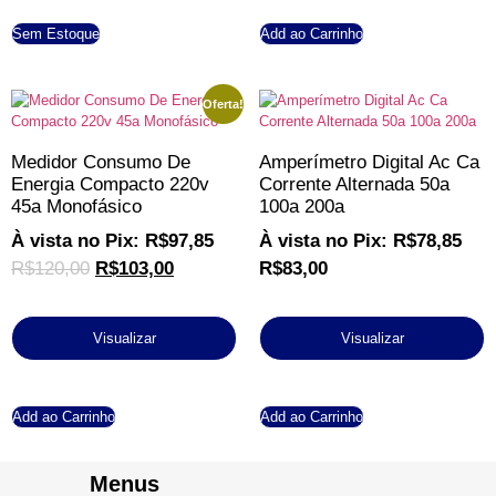
Sem Estoque
Add ao Carrinho
Oferta!
Medidor Consumo De
Amperímetro Digital Ac Ca
Energia Compacto 220v
Corrente Alternada 50a
45a Monofásico
100a 200a
À vista no Pix:
R$
97,85
À vista no Pix:
R$
78,85
R$
120,00
R$
103,00
R$
83,00
Visualizar
Visualizar
Add ao Carrinho
Add ao Carrinho
Menus