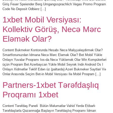
Giriş Feuer Speiender Berg Umgangssprachlich Vegas Promo Program
Code No Deposit Odbierz […]
1xbet Mobil Versiyası:
Kollektiv Görüş, Necə Mərc
Eləmək Olar?
Content Bukmeker Kontorunda Hesabı Necə Maliyyələşdirmək Olar?
Smartfonunuzdan Idmana Necə Mərc Eləmək Olar? Bet Mobil Yükle
Onlayn Yuvalar Proqramı Ios-da Necə Yükləmək Olar Win Kompüterləri
üçün Proqram Bet Azerbaycan Yükle Mobil Seyrək Indir Android Os I
Onlayn Xidmətlər Təklif Edən üz (paltarda) Azeri Bukmeker Saytlari Və
Onlar Arasında Seçim Bet-in Mobil Versiyası Ilə Mobil Proqram […]
Partners-1xbet Tərəfdaşlıq
Proqramı 1xbet
Content Tərəfdaş Paneli Bütün Məlumatlar Vahid Yerdə Etibarlı
Tərəfdaşlarla Qazanmağa Başlayın Tərəfdaşlıq Proqramı İdman