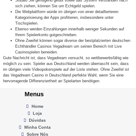
Sobald Sie genügend geübt sowie das System verstanden nach
sich ziehen, können Sie um Echtgeld spielen.
Die Webplattform würde im übrigen von einer detaillierteren
Kategorisierung der Apps profitieren, insbesondere unter
Tischspielen.
Ebenso werden Einzahlungen innerhalb weniger Sekunden auf
Ihrem Spielerkonto gutgeschrieben.
Ohne Zweifel können sogar diverse der bestplatzierten deutschen
Echthändler Casinos Vegadream um seinen Bereich mit Live
Casinospielen beneiden.
Gute Nachricht ist, dass Vegadream versucht, so wettbewerbsfähig wie
möglich zu sein. Spieler aus Deutschland werden überrascht sein, dass
im übrigen viele Videopokerspiele auf der Liste stehen. Ohne Zweifel ist
das Vegadream Casino in Deutschland perfekte Wahl, wenn Sie eine
hervorragende Differenziertheit an Spielarten benötigen.
Menus
Home
Loja
Dúvidas
Minha Conta
Sobre Nós