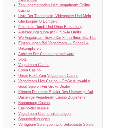
Zahlungsmethoden I Am Vegadream Online
Casino
Liste Der Tischspiele, Videopoker Und Mehr
Glücksspiel O Echtgeld
Freispiele Durch Und Ohne Einzahlung
Auszahlungsquote (rtp)” “Sowie Limits
Wo Vegadream Sowie Die Firma Ihren Sitz Hat
Einzahlungen Bei Vegadream — Schnell &
Unkompliziert
Anbieter Der Casino-spielsoftware
Slots
Vegadream Casino
Cobra Casino
Unser Fazit Zum Vegadream Casino
Vegadream Live Casino – Große Auswahl A
Good Spielen Für Gro?e Dealer
Können Deutsche Spieler Des Unterwegs Auf
Dasjenige Vegadream Casino Zugreifen?
Boomerang Casino
Casino-tischspiele
Vegadream Casino Erfahrungen
Bonusbedingungen
Verfügbare Spieltypen Und Beliebteste Spiele