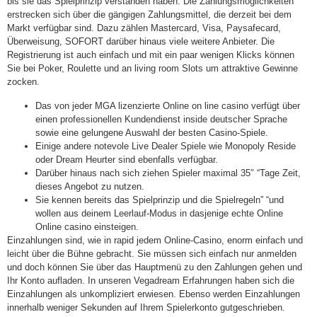
bis sie das Spielprinzip verstanden haben. Die Zahlungsmöglichkeiten
erstrecken sich über die gängigen Zahlungsmittel, die derzeit bei dem
Markt verfügbar sind. Dazu zählen Mastercard, Visa, Paysafecard,
Überweisung, SOFORT darüber hinaus viele weitere Anbieter. Die
Registrierung ist auch einfach und mit ein paar wenigen Klicks können
Sie bei Poker, Roulette und an living room Slots um attraktive Gewinne
zocken.
Das von jeder MGA lizenzierte Online on line casino verfügt über
einen professionellen Kundendienst inside deutscher Sprache
sowie eine gelungene Auswahl der besten Casino-Spiele.
Einige andere notevole Live Dealer Spiele wie Monopoly Reside
oder Dream Heurter sind ebenfalls verfügbar.
Darüber hinaus nach sich ziehen Spieler maximal 35″ “Tage Zeit,
dieses Angebot zu nutzen.
Sie kennen bereits das Spielprinzip und die Spielregeln” “und
wollen aus deinem Leerlauf-Modus in dasjenige echte Online
Online casino einsteigen.
Einzahlungen sind, wie in rapid jedem Online-Casino, enorm einfach und
leicht über die Bühne gebracht. Sie müssen sich einfach nur anmelden
und doch können Sie über das Hauptmenü zu den Zahlungen gehen und
Ihr Konto aufladen. In unseren Vegadream Erfahrungen haben sich die
Einzahlungen als unkompliziert erwiesen. Ebenso werden Einzahlungen
innerhalb weniger Sekunden auf Ihrem Spielerkonto gutgeschrieben.