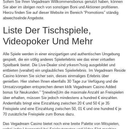
Sofern Sie Ihren Vegadream Willkommensbonus genutzt haben, können
Sie aber im übrigen noch von sonstigen Boni und Aktionen profitieren.
Hierzu finden Sie auf dieser Website im Bereich “Promotions” ständig
abwechselnde Angebote.
Liste Der Tischspiele,
Videopoker Und Mehr
Alle Spiele werden in einer einzigartigen und authentischen Umgebung
gespielt, die ein völlig anderes Spielerlebnis wie das einer virtuellen
Spielbank bietet. Die Live-Dealer sind yrkesm?ssig ausgebildet und
entbieten (veraltet) ein unglaubliches Spielerlebnis. Im Vegadream Reside
Casino können Sie sicher sein, dieses einmaliges Erlebnis über
genießen. Hier stehen Ihnen ebenfalls 30 Tage zur Verfügung und die
Umsatzvorgaben entsprechen denen kklk Vegadream Casino Added
bonus für Neukunden.” “[newline]Um die maximale Anzahl an Freispielen
über erhalten, müssen Sie jedoch mindestens a hundred € einzahlen.
Andernfalls bringt eine Einzahlung zwischen 20 € und 50 € je 35
Freispiele und eine Einzahlung zwischen 50, 01 € und one hundred € je
70 zusätzliche Freispiele zum Bonus dazu.
Das Vegadream Casino bietet noch eine breite Palette von Mitspielen,