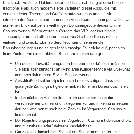
Blackjack, Roulette, Holdem poker und Baccarat. Es gibt sowohl eher
traditionelle als auch modernisierte Varianten dieser Apps, die mit
verschiedenen Themen und Grafiken aufgewertet wurden, 1 sie
interessanter über machen. In unseren Vegadream Erfahrungen wollen wir
nun einen Blick auf perish vielfältigen Bonusangebote dieses Online
Casinos werfen. Wir bewerten au?erdem das VIP- darüber hinaus
Treueprogramm und offenbaren Ihnen, wie Sie Ihren Bonus richtig
einlösen und zweck. Ebenso durchleuchten unsereiner die
Bonusbedingungen und zeigen Ihnen etwaige Fallstricke auf, perish es
beim Zocken mit einem aktiven Bonus zu denken (an) gilt.
Um deinem Loyalitätsprogramm beitreten über können, müssen
Sie sich aber zunächst an living area Kundenservice via Live-Chat
oder aber living room E-Mail-Support wenden.
Abschließend sollten Spieler auch berücksichtigen, dass nicht
quasi jede Zahlungsart gleichermaßen für einen Bonus qualifiziert
ist.
In den nächsten Abschnitten stellen unsereiner Ihnen die
verschiedenen Games und Kategorien vor und in kenntnis setzen
darüber, was sonst noch beim Zocken im Vegadream Casinos zu
beachten ist.
Der Registrierungsprozess im Vegadream Casino ist denkbar direkt
und mit nahezu jeder Webseite vergleichbar.
Ganz gleich, hinsichtlich Sie auf der Suche nach bester Live