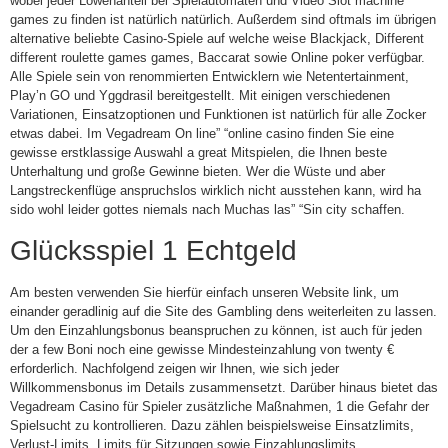
wobei jeder Löwenanteil bei Spielautomaten und Video Slot machine
games zu finden ist natürlich natürlich. Außerdem sind oftmals im übrigen
alternative beliebte Casino-Spiele auf welche weise Blackjack, Different
different roulette games games, Baccarat sowie Online poker verfügbar.
Alle Spiele sein von renommierten Entwicklern wie Netentertainment,
Play’n GO und Yggdrasil bereitgestellt. Mit einigen verschiedenen
Variationen, Einsatzoptionen und Funktionen ist natürlich für alle Zocker
etwas dabei. Im Vegadream On line” “online casino finden Sie eine
gewisse erstklassige Auswahl a great Mitspielen, die Ihnen beste
Unterhaltung und große Gewinne bieten. Wer die Wüste und aber
Langstreckenflüge anspruchslos wirklich nicht ausstehen kann, wird ha
sido wohl leider gottes niemals nach Muchas las” “Sin city schaffen.
Glücksspiel 1 Echtgeld
Am besten verwenden Sie hierfür einfach unseren Website link, um
einander geradlinig auf die Site des Gambling dens weiterleiten zu lassen.
Um den Einzahlungsbonus beanspruchen zu können, ist auch für jeden
der a few Boni noch eine gewisse Mindesteinzahlung von twenty €
erforderlich. Nachfolgend zeigen wir Ihnen, wie sich jeder
Willkommensbonus im Details zusammensetzt. Darüber hinaus bietet das
Vegadream Casino für Spieler zusätzliche Maßnahmen, 1 die Gefahr der
Spielsucht zu kontrollieren. Dazu zählen beispielsweise Einsatzlimits,
Verlust-Limits, Limits für Sitzungen sowie Einzahlungslimits.