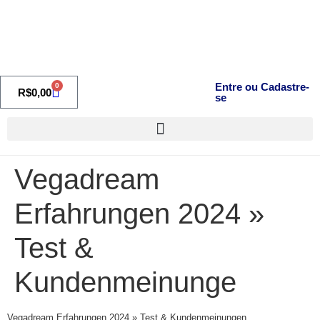
Entre ou Cadastre-
0
R$
0,00
se
Vegadream
Erfahrungen 2024 »
Test &
Kundenmeinunge
Vegadream Erfahrungen 2024 » Test & Kundenmeinungen