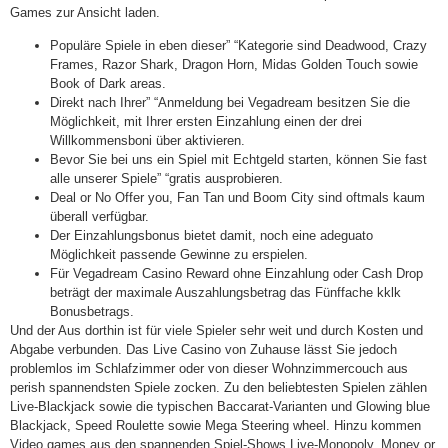
Games zur Ansicht laden.
Populäre Spiele in eben dieser” “Kategorie sind Deadwood, Crazy
Frames, Razor Shark, Dragon Horn, Midas Golden Touch sowie
Book of Dark areas.
Direkt nach Ihrer” “Anmeldung bei Vegadream besitzen Sie die
Möglichkeit, mit Ihrer ersten Einzahlung einen der drei
Willkommensboni über aktivieren.
Bevor Sie bei uns ein Spiel mit Echtgeld starten, können Sie fast
alle unserer Spiele” “gratis ausprobieren.
Deal or No Offer you, Fan Tan und Boom City sind oftmals kaum
überall verfügbar.
Der Einzahlungsbonus bietet damit, noch eine adeguato
Möglichkeit passende Gewinne zu erspielen.
Für Vegadream Casino Reward ohne Einzahlung oder Cash Drop
beträgt der maximale Auszahlungsbetrag das Fünffache kklk
Bonusbetrags.
Und der Aus dorthin ist für viele Spieler sehr weit und durch Kosten und
Abgabe verbunden. Das Live Casino von Zuhause lässt Sie jedoch
problemlos im Schlafzimmer oder von dieser Wohnzimmercouch aus
perish spannendsten Spiele zocken. Zu den beliebtesten Spielen zählen
Live-Blackjack sowie die typischen Baccarat-Varianten und Glowing blue
Blackjack, Speed Roulette sowie Mega Steering wheel. Hinzu kommen
Video games aus den spannenden Spiel-Shows Live-Monopoly, Money or