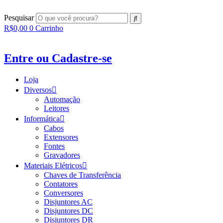
Ir
para
Pesquisar
o
R$
0,00
0
Carrinho
conteúdo
Entre ou Cadastre-se
Loja
Diversos
Automação
Leitores
Informática
Cabos
Extensores
Fontes
Gravadores
Materiais Elétricos
Chaves de Transferência
Contatores
Conversores
Disjuntores AC
Disjuntores DC
Disjuntores DR