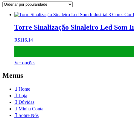
Torre Sinalização Sinaleiro Led Som I
R$
116,14
Este
Ver opções
produto
tem
Menus
várias
variantes.
Home
As
opções
Loja
podem
Dúvidas
ser
Minha Conta
escolhidas
Sobre Nós
na
página
do
produto