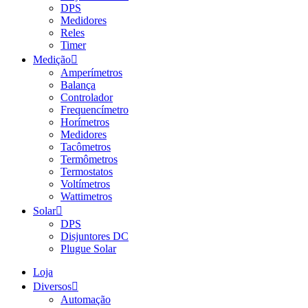
DPS
Medidores
Reles
Timer
Medição
Amperímetros
Balança
Controlador
Frequencímetro
Horímetros
Medidores
Tacômetros
Termômetros
Termostatos
Voltímetros
Wattimetros
Solar
DPS
Disjuntores DC
Plugue Solar
Loja
Diversos
Automação