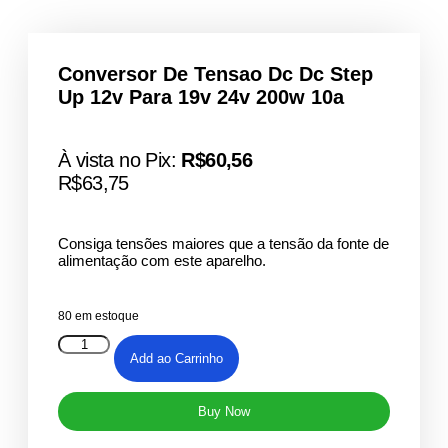
Conversor De Tensao Dc Dc Step
Up 12v Para 19v 24v 200w 10a
À vista no Pix:
R$
60,56
R$
63,75
Consiga tensões maiores que a tensão da fonte de
alimentação com este aparelho.
80 em estoque
Conversor
De
Add ao Carrinho
Tensao
Dc
Dc
Buy Now
Step
Up
12v