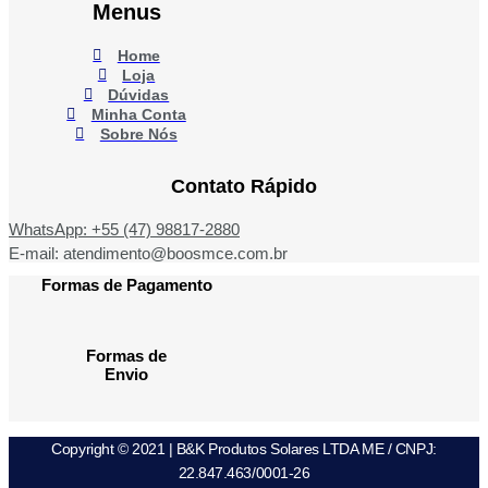
Menus
Home
Loja
Dúvidas
Minha Conta
Sobre Nós
Contato Rápido
WhatsApp: +55 (47) 98817-2880
E-mail: atendimento@boosmce.com.br
Formas de Pagamento
Formas de
Envio
Copyright © 2021 | B&K Produtos Solares LTDA ME / CNPJ:
22.847.463/0001-26