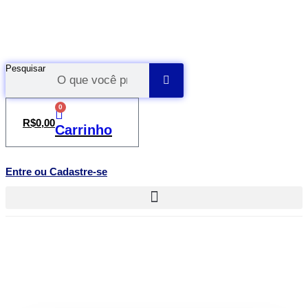
Ir
para
o
conteúdo
Pesquisar
0
R$
0,00
Carrinho
Entre ou Cadastre-se