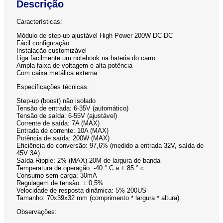
Descrição
Características:
Módulo de step-up ajustável High Power 200W DC-DC
Fácil configuração
Instalação customizável
Liga facilmente um notebook na bateria do carro
Ampla faixa de voltagem e alta potência
Com caixa metálica externa
Especificações técnicas:
Step-up (boost) não isolado
Tensão de entrada: 6-35V (automático)
Tensão de saída: 6-55V (ajustável)
Corrente de saída: 7A (MAX)
Entrada de corrente: 10A (MAX)
Potência de saída: 200W (MAX)
Eficiência de conversão: 97,6% (medido a entrada 32V, saída de
45V 3A)
Saída Ripple: 2% (MAX) 20M de largura de banda
Temperatura de operação: -40 ° C a + 85 ° c
Consumo sem carga: 30mA
Regulagem de tensão: ± 0,5%
Velocidade de resposta dinâmica: 5% 200US
Tamanho: 70x39x32 mm (comprimento * largura * altura)
Observações: