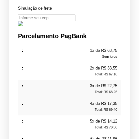
Para
Simulação de frete
19v
24v
200w
10a
quantidade
Parcelamento PagBank
1x de R$ 63,75
Sem juros
2x de R$ 33,55
Total: R$ 67,10
3x de R$ 22,75
Total: R$ 68,25
4x de R$ 17,35
Total: R$ 69,40
5x de R$ 14,12
Total: R$ 70,58
6x de R$ 11,96