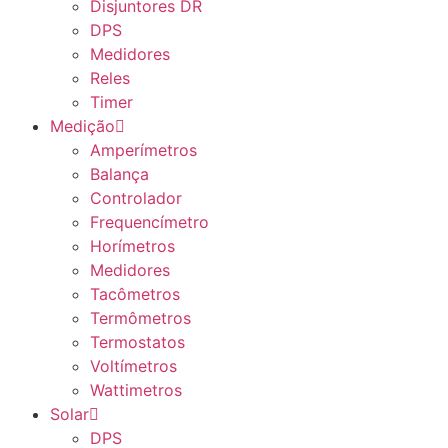
Disjuntores DR
DPS
Medidores
Reles
Timer
Medição
Amperímetros
Balança
Controlador
Frequencímetro
Horímetros
Medidores
Tacômetros
Termômetros
Termostatos
Voltímetros
Wattimetros
Solar
DPS