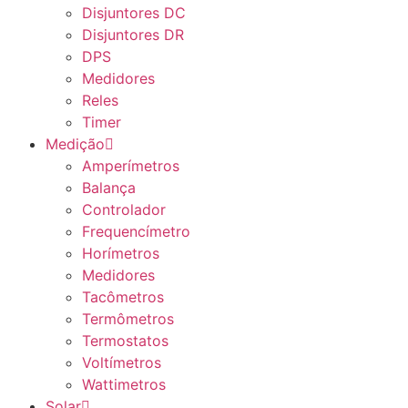
Disjuntores DC
Disjuntores DR
DPS
Medidores
Reles
Timer
Medição
Amperímetros
Balança
Controlador
Frequencímetro
Horímetros
Medidores
Tacômetros
Termômetros
Termostatos
Voltímetros
Wattimetros
Solar