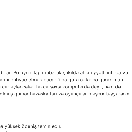
ırlar. Bu oyun, lap mübarək şəkildə əhəmiyyətli intriqa və
lərini ehtiyac etmək bacarığına görə özlərinə gərək olan
bu cür əyləncələri təkcə şəxsi kompüterdə deyil, həm də
n olmuş qumar həvəskarları və oyunçular məşhur təyyarənin
aha yüksək ödəniş təmin edir.