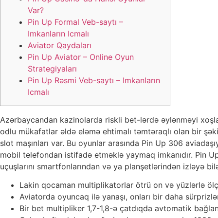
Var?
Pin Up Formal Veb-saytı –
Imkanların Icmalı
Aviator Qaydaları
Pin Up Aviator – Online Oyun
Strategiyaları
Pin Up Rəsmi Veb-saytı – Imkanların
Icmalı
Azərbaycandan kazinolarda riskli bet-lərdə əylənməyi xoşla
odlu mükafatlar əldə eləmə ehtimalı təmtəraqlı olan bir şək
slot maşınları var. Bu oyunlar arasında Pin Up 306 aviadaşı
mobil telefondan istifadə etməklə yaymaq imkanıdır. Pin U
uçuşlarını smartfonlarından və ya planşetlərindən izləyə bil
Lakin qocaman multiplikatorlar ötrü on və yüzlərlə ö
Aviatorda oyuncaq ilə yanaşı, onları bir daha sürprizlə
Bir bet multipliker 1,7-1,8-ə çatdıqda avtomatik bağlan